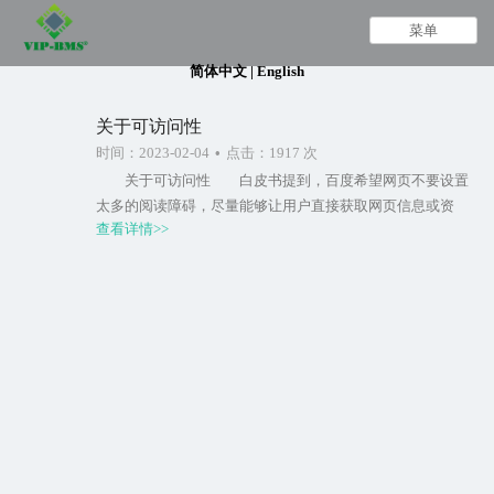
菜单
简体中文
|
English
关于可访问性
时间：2023-02-04
•
点击：1917 次
关于可访问性 白皮书提到，百度希望网页不要设置
太多的阅读障碍，尽量能够让用户直接获取网页信息或资
查看详情>>
源，不要过分使用注册、登录、安装插件等等限制手
段。 这里会存在